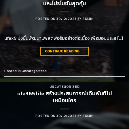
และโปรโมชั่นสุดคุ้ม
POSTED ON
30/12/2025
BY
ADMIN
ufax9 มุ่งมั่นพัฒนาแพลตฟอร์มอย่างต่อเนื่อง เพื่อมอบประส […]
CONTINUE READING
→
Posted in
Uncategorized
UNCATEGORIZED
ufa365 life สร้างประสบการณ์เดิมพันที่ไม่
เหมือนใคร
POSTED ON
30/12/2025
BY
ADMIN